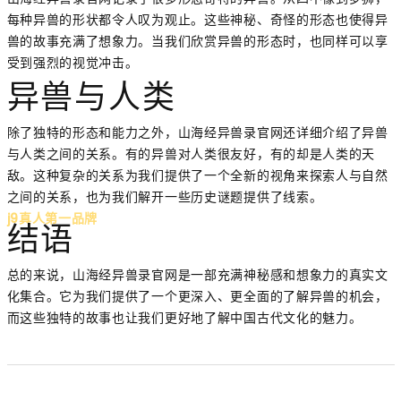
每种异兽的形状都令人叹为观止。这些神秘、奇怪的形态也使得异
兽的故事充满了想象力。当我们欣赏异兽的形态时，也同样可以享
受到强烈的视觉冲击。
异兽与人类
除了独特的形态和能力之外，山海经异兽录官网还详细介绍了异兽
与人类之间的关系。有的异兽对人类很友好，有的却是人类的天
敌。这种复杂的关系为我们提供了一个全新的视角来探索人与自然
之间的关系，也为我们解开一些历史谜题提供了线索。
j9真人第一品牌
结语
总的来说，山海经异兽录官网是一部充满神秘感和想象力的真实文
化集合。它为我们提供了一个更深入、更全面的了解异兽的机会，
而这些独特的故事也让我们更好地了解中国古代文化的魅力。