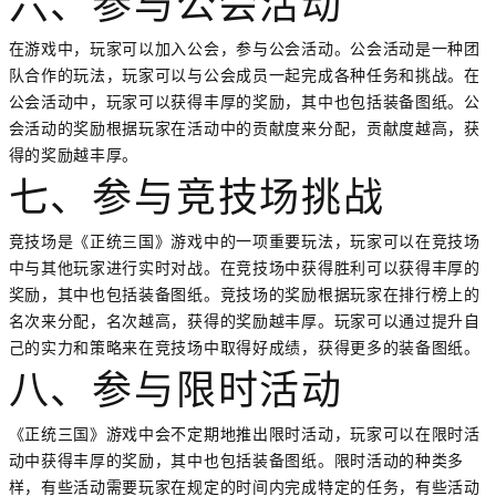
六、参与公会活动
在游戏中，玩家可以加入公会，参与公会活动。公会活动是一种团
队合作的玩法，玩家可以与公会成员一起完成各种任务和挑战。在
公会活动中，玩家可以获得丰厚的奖励，其中也包括装备图纸。公
会活动的奖励根据玩家在活动中的贡献度来分配，贡献度越高，获
得的奖励越丰厚。
七、参与竞技场挑战
竞技场是《正统三国》游戏中的一项重要玩法，玩家可以在竞技场
中与其他玩家进行实时对战。在竞技场中获得胜利可以获得丰厚的
奖励，其中也包括装备图纸。竞技场的奖励根据玩家在排行榜上的
名次来分配，名次越高，获得的奖励越丰厚。玩家可以通过提升自
己的实力和策略来在竞技场中取得好成绩，获得更多的装备图纸。
八、参与限时活动
《正统三国》游戏中会不定期地推出限时活动，玩家可以在限时活
动中获得丰厚的奖励，其中也包括装备图纸。限时活动的种类多
样，有些活动需要玩家在规定的时间内完成特定的任务，有些活动