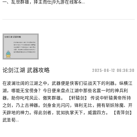
一、乱世群雄，择主而仕j9九游在线客&...
论剑江湖 武器攻略
2025-06-12 06:36:30
在波澜壮阔的江湖之中，武器便是侠客们征战天下的利器。纵横江
湖，哪能无宝傍身？今日便来盘点江湖中那些名震一时的神兵利
器，助你叱咤风云、傲笑群雄。 【轩辕剑】 传说中轩辕黄帝所持
之剑，乃上古神器。剑身金光闪闪，锋利无比，拥有斩妖除魔、开
天辟地的神力。得此剑者，犹如执掌天下，威震四方。 【青萍剑】
武圣荀...